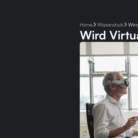
Home
arrow_forward_ios
Wissenshub
arrow_forward_ios
Wird
Wird Virtu