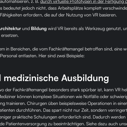
utomatisieren, z. B.
durch virtuelle Prototypen in der Fertigung 
es bedeutet jedoch nicht, dass Arbeitsplätze komplett verschwind
ähigkeiten erfordern, die auf der Nutzung von VR basieren​.
rchitektur
und
Bildung
wird VR bereits als Werkzeug genutzt, u
 ersetzen.
dem in Bereichen, die vom Fachkräftemangel betroffen sind, eine 
ersonal entlasten. Hier sind zwei Beispiele:
d medizinische Ausbildung
wo der Fachkräftemangel besonders stark spürbar ist, kann VR hel
Mediziner können komplexe Situationen wie Notfälle oder schwieri
ng trainieren. Chirurgen üben beispielsweise Operationen in ei
atienten durchführen. Das spart nicht nur Zeit, sondern verringe
eniger praktische Schulungen erforderlich sind. Dadurch werden
nde Patientenversorgung zu beeinträchtigen​. Siehe dazu auch un