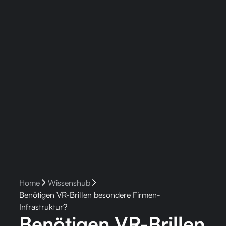
Home
arrow_forward_ios
Wissenshub
arrow_forward_ios
Benötigen VR-Brillen besondere Firmen-
Infrastruktur?
Benötigen VR-Brillen