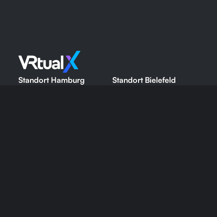
Standort Hamburg
Standort Bielefeld
VRtual X GmbH
VRtual X GmbH
Hegestraße 40
Ritterstraße 8
20251 Hamburg
33602 Bielefeld
VIRTUAL REALITY
360° & EVENTS
Über Virtual Reality
Über 360°
Showrooms
VR-Videos
Trainings
360°-Panoramatouren
HR & Recruiting
Events