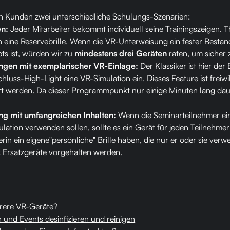
n Kunden zwei unterschiedliche Schulungs-Szenarien:
en:
Jeder Mitarbeiter bekommt individuell seine Trainingszeigen. T
h eine Reservebrille. Wenn die VR-Unterweisung ein fester Bestand
s ist, würden wir zu
mindestens drei Geräten
raten, um sicher z
gen mit exemplarischer VR-Einlage:
Der Klassiker ist hier der
chluss-High-Light eine VR-Simulation ein. Dieses Feature ist freiw
t werden. Da dieser Programmpunkt nur einige Minuten lang dauer
g mit umfangreichen Inhalten:
Wenn die Seminarteilnehmer ei
lation verwenden sollen, sollte es ein Gerät für jeden Teilnehmer
erin ein eigene"persönliche" Brille haben, die nur er oder sie verwe
 Ersatzgeräte vorgehalten werden.
hrere VR-Geräte?
 und Events desinfizieren und reinigen