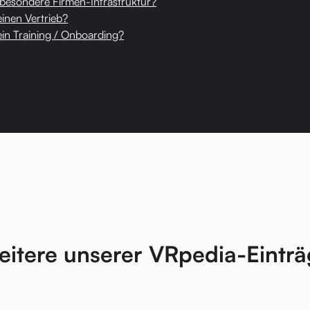
 besondere Firmen-Infrastruktur?
inen Vertrieb?
in Training / Onboarding?
itere unserer VRpedia-Eintr